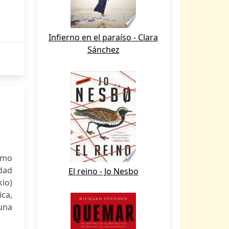
Infierno en el paraíso - Clara
Sánchez
como
dad
El reino - Jo Nesbo
kio)
ca,
 una