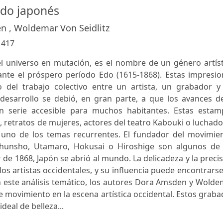
ado japonés
 , Woldemar Von Seidlitz
:
417
l universo en mutación, es el nombre de un género artíst
nte el próspero período Edo (1615-1868). Estas impresio
o del trabajo colectivo entre un artista, un grabador y
desarrollo se debió, en gran parte, a que los avances de
n serie accesible para muchos habitantes. Estas estam
, retratos de mujeres, actores del teatro Kabouki o luchad
uno de los temas recurrentes. El fundador del movimien
hunsho, Utamaro, Hokusai o Hiroshige son algunos de 
de 1868, Japón se abrió al mundo. La delicadeza y la preci
os artistas occidentales, y su influencia puede encontrars
n este análisis temático, los autores Dora Amsden y Wold
te movimiento en la escena artística occidental. Estos grab
deal de belleza...