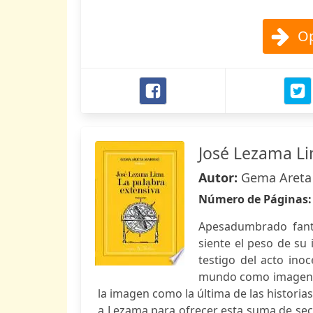
Op
José Lezama L
Autor:
Gema Areta
Número de Páginas
Apesadumbrado fanta
siente el peso de su 
testigo del acto ino
mundo como imagen. 
la imagen como la última de las historia
a Lezama para ofrecer esta suma de sec