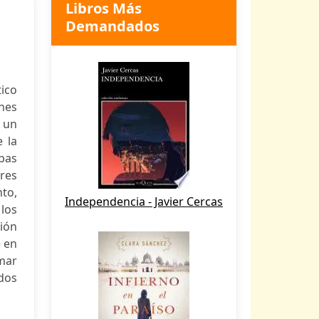
Libros Más
Demandados
ico
nes
 un
 la
pas
ores
to,
Independencia - Javier Cercas
los
sión
e en
emar
ados