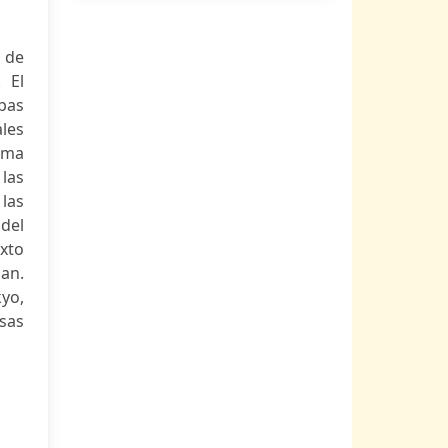
a de
 El
mpas
les
ama
 las
las
 del
exto
ian.
kyo,
osas