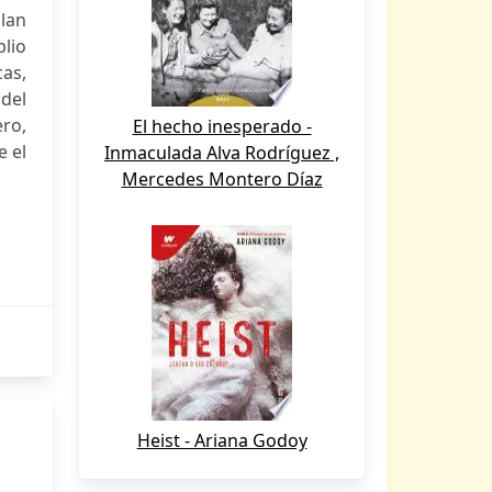
ulan
plio
as,
 del
ero,
El hecho inesperado -
e el
Inmaculada Alva Rodríguez ,
Mercedes Montero Díaz
Heist - Ariana Godoy