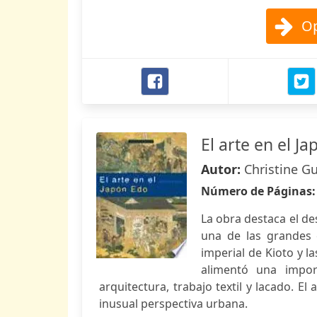
Op
El arte en el J
Autor:
Christine G
Número de Páginas
La obra destaca el d
una de las grandes é
imperial de Kioto y l
alimentó una import
arquitectura, trabajo textil y lacado. E
inusual perspectiva urbana.