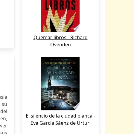
Quemar libros - Richard
Ovenden
sía
, su
 del
El silencio de la ciudad blanca -
en,
Eva García Sáenz de Urturi
lver
 sus