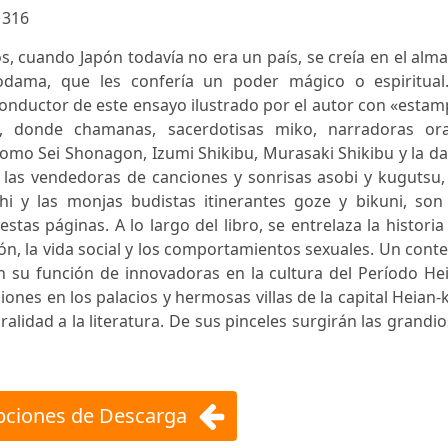
:
316
s, cuando Japón todavía no era un país, se creía en el alm
todama, que les confería un poder mágico o espiritual.
conductor de este ensayo ilustrado por el autor con «esta
as, donde chamanas, sacerdotisas miko, narradoras ora
mo Sei Shonagon, Izumi Shikibu, Murasaki Shikibu y la d
 las vendedoras de canciones y sonrisas asobi y kugutsu,
hi y las monjas budistas itinerantes goze y bikuni, son 
tas páginas. A lo largo del libro, se entrelaza la historia
ión, la vida social y los comportamientos sexuales. Un cont
n su función de innovadoras en la cultura del Período He
nes en los palacios y hermosas villas de la capital Heian-
oralidad a la literatura. De sus pinceles surgirán las grandi
ciones de Descarga