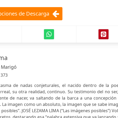
ciones de Descarga
ima
 Marigó
:
373
sma de nadas conjeturales, el nacido dentro de la poe
irreal, su otra realidad, continuo. Su testimonio del no ser
cente de nacer, va saltando de la barca a una concepción
La imagen como un absoluto, la imagen que se sabe imag
s posibles”. JOSÉ LEZAMA LIMA (“Las imágenes posibles”) Vo
retos, destacando esa “palabra extensiva que va lanzando