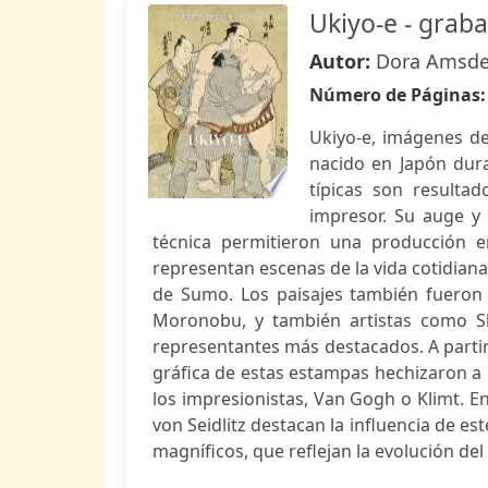
Ukiyo-e - grab
Autor:
Dora Amsden
Número de Páginas
Ukiyo-e, imágenes de
nacido en Japón dura
típicas son resultad
impresor. Su auge y 
técnica permitieron una producción e
representan escenas de la vida cotidiana
de Sumo. Los paisajes también fueron 
Moronobu, y también artistas como S
representantes más destacados. A partir 
gráfica de estas estampas hechizaron a l
los impresionistas, Van Gogh o Klimt. E
von Seidlitz destacan la influencia de es
magníficos, que reflejan la evolución del i