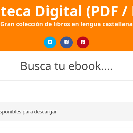
oteca Digital (PDF /
Gran colección de libros en lengua castellana
Busca tu ebook....
isponibles para descargar