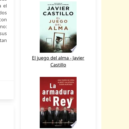
 el
dos
 con
ino:
sus
ltan
El juego del alma - Javier
Castillo