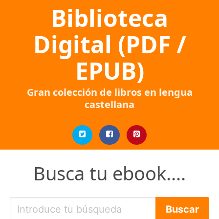
Biblioteca
Digital (PDF /
EPUB)
Gran colección de libros en lengua
castellana
Busca tu ebook....