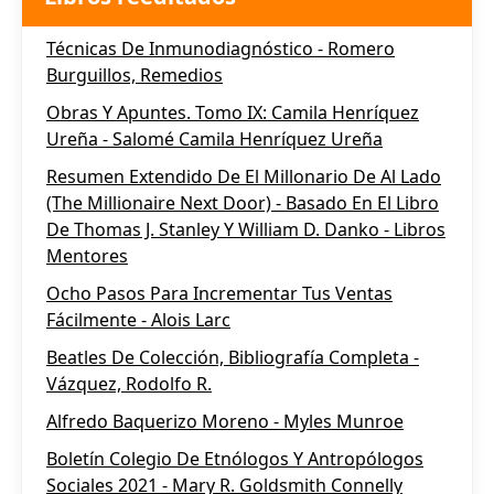
Técnicas De Inmunodiagnóstico - Romero
Burguillos, Remedios
Obras Y Apuntes. Tomo IX: Camila Henríquez
Ureña - Salomé Camila Henríquez Ureña
Resumen Extendido De El Millonario De Al Lado
(The Millionaire Next Door) - Basado En El Libro
De Thomas J. Stanley Y William D. Danko - Libros
Mentores
Ocho Pasos Para Incrementar Tus Ventas
Fácilmente - Alois Larc
Beatles De Colección, Bibliografía Completa -
Vázquez, Rodolfo R.
Alfredo Baquerizo Moreno - Myles Munroe
Boletín Colegio De Etnólogos Y Antropólogos
Sociales 2021 - Mary R. Goldsmith Connelly