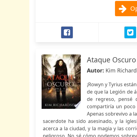
Op
Ataque Oscuro
Autor:
Kim Richar
¡Rowyn y Tyrius están
de que la Legión de 
de regreso, pensé q
compartiría un poco
Apenas sobrevivo a l
sacerdote ha sido asesinado, y la igle
acerca a la ciudad, y la magia y las co
peligroso. No sé cómo podemos sobreviv