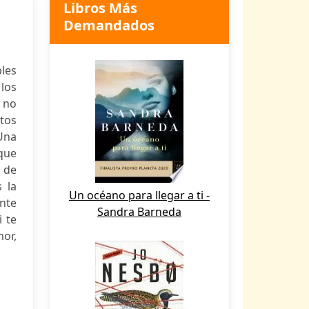
Libros Más
Demandados
les
 los
 no
tos
Una
que
 de
 la
Un océano para llegar a ti -
ante
Sandra Barneda
 te
or,