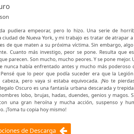
uro
dson
a pudiera empeorar, pero lo hizo. Una serie de horrib
 ciudad de Nueva York, y mi trabajo es tratar de atrapar a
es de que maten a su próxima víctima. Sin embargo, algo
ente. Cuanto más investigo, peor se pone. Resulta que es
 que parecen. Son mucho, mucho peores. Y se pone mejor. 
que nunca había enfrentado antes y mucho más poderoso 
. Pensé que lo peor que podía suceder era que la Legión
 cabeza, pero vaya si estaba equivocada. ¡No te pierdas
 Regalo Oscuro es una fantasía urbana descarada y trepid
hombres lobo, brujas, hadas, duendes, genios y magos. Si
a con una gran heroína y mucha acción, suspenso y hum
ro. ¡Toma tu copia hoy mismo!
ciones de Descarga