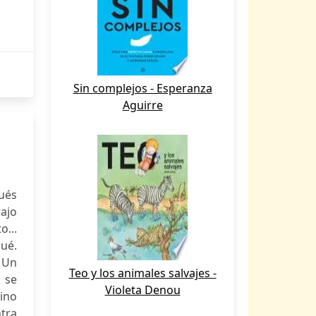
Sin complejos - Esperanza
Aguirre
pués
ajo
...
ué.
. Un
Teo y los animales salvajes -
 se
Violeta Denou
mino
tra