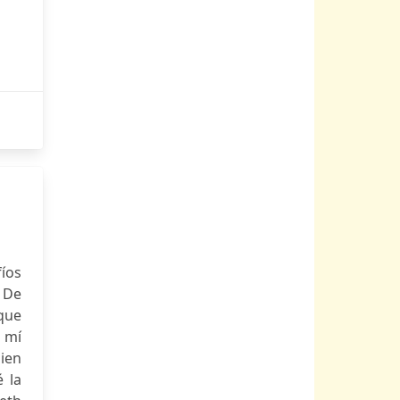
íos
 De
 que
n mí
bien
 la