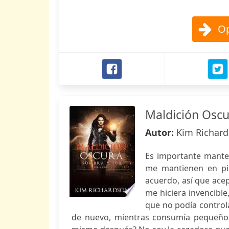
Op
Maldición Osc
Autor:
Kim Richar
Es importante manten
me mantienen en pi
acuerdo, así que ace
me hiciera invencibl
que no podía control
de nuevo, mientras consumía pequeños 