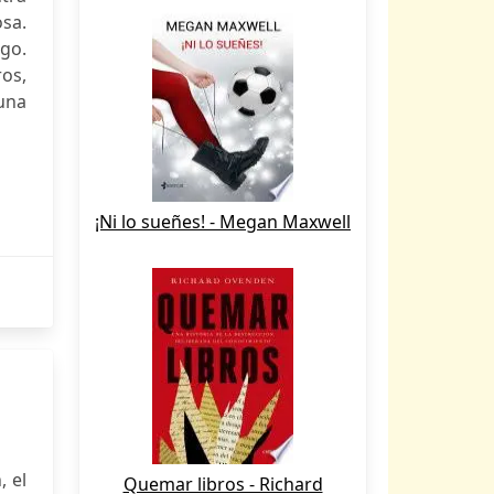
sa.
igo.
os,
 una
¡Ni lo sueñes! - Megan Maxwell
, el
Quemar libros - Richard