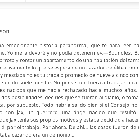
dson
a emocionante historia paranormal, que te hará leer ha
che. Yo me la devoré y no podía detenerme».—Boundless B
carrota y rentar un apartamento de una habitación del ta
precisamente lo que se espera de un cazador de élite como
y mestizos no es tu trabajo promedio de nueve a cinco con
l sueldo suele apestar. No pensé que fuera a trabajar otra
eles nacidos que me había rechazado hacía muchos años,
dos posibilidades, decirles que se fueran al diablo, o toma
a, por supuesto. Todo habría salido bien si el Consejo n
so con Jax, un guerrero, una ángel nacido que resultó 
que Jax tenía sus propios motivos y estaba decidido a hace
 él por el trabajo. Por ahora. De ahí… las cosas fueron de
staba cazando era un demonio...