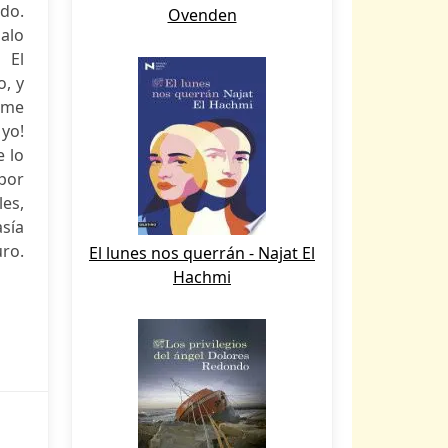
do.
Ovenden
alo
 El
o, y
 me
 yo!
e lo
por
es,
asía
ro.
El lunes nos querrán - Najat El
Hachmi