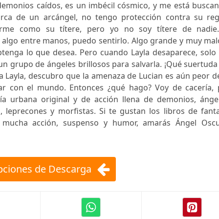
demonios caídos, es un imbécil cósmico, y me está buscan
rca de un arcángel, no tengo protección contra su reg
rme como su títere, pero yo no soy títere de nadie.
 algo entre manos, puedo sentirlo. Algo grande y muy mal
tenga lo que desea. Pero cuando Layla desaparece, solo
 grupo de ángeles brillosos para salvarla. ¡Qué suertuda
a Layla, descubro que la amenaza de Lucian es aún peor d
ar con el mundo. Entonces ¿qué hago? Voy de cacería, 
a urbana original y de acción llena de demonios, ángel
 leprecones y morfistas. Si te gustan los libros de fant
y mucha acción, suspenso y humor, amarás Ángel Oscu
ciones de Descarga