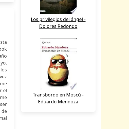
Los privilegios del ángel -
Dolores Redondo
sta
ook
maño
 yo.
 los
 vez
 me
r el
Transbordo en Moscú -
o me
Eduardo Mendoza
ser
r de
 mal