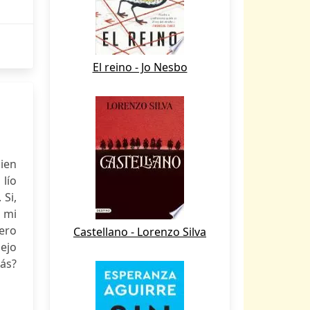
El reino - Jo Nesbo
ien
 lío
 Si,
a mi
pero
Castellano - Lorenzo Silva
lejo
más?