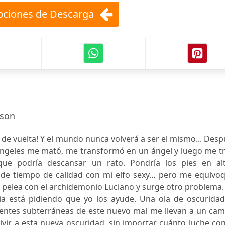
ciones de Descarga
dson
 de vuelta! Y el mundo nunca volverá a ser el mismo... Des
ángeles me mató, me transformó en un ángel y luego me tr
ue podría descansar un rato. Pondría los pies en alto
 de tiempo de calidad con mi elfo sexy… pero me equivoq
a pelea con el archidemonio Luciano y surge otro problema
sia está pidiendo que yo los ayude. Una ola de oscuridad
rrientes subterráneas de este nuevo mal me llevan a un ca
ir a esta nueva oscuridad, sin importar cuánto luche con