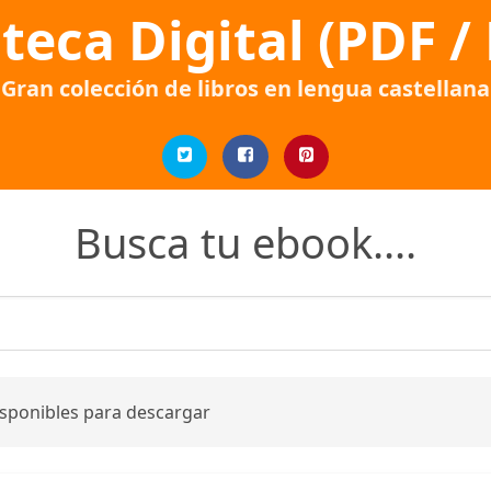
oteca Digital (PDF /
Gran colección de libros en lengua castellana
Busca tu ebook....
isponibles para descargar