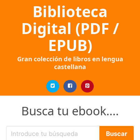
Biblioteca
Digital (PDF /
EPUB)
Gran colección de libros en lengua
castellana
Busca tu ebook....