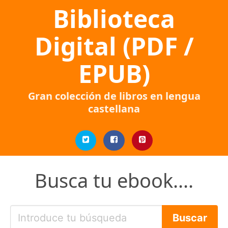
Biblioteca
Digital (PDF /
EPUB)
Gran colección de libros en lengua
castellana
Busca tu ebook....