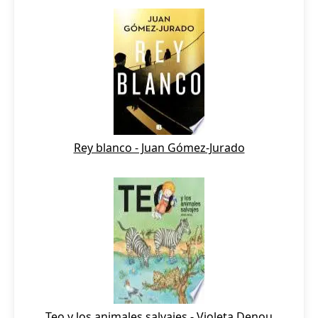
Rey blanco - Juan Gómez-Jurado
Teo y los animales salvajes - Violeta Denou