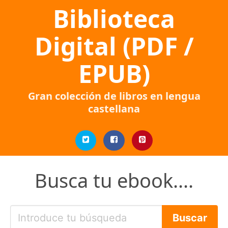
Biblioteca
Digital (PDF /
EPUB)
Gran colección de libros en lengua
castellana
Busca tu ebook....