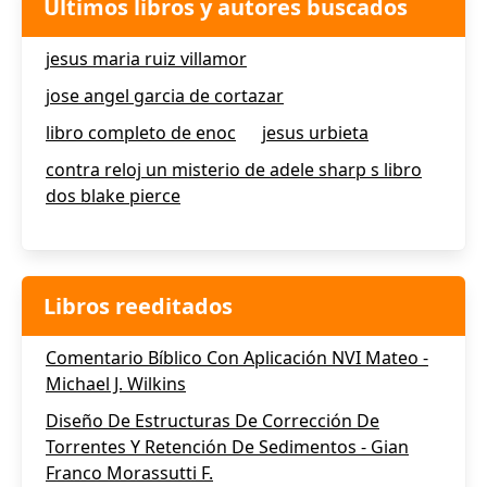
Últimos libros y autores buscados
jesus maria ruiz villamor
jose angel garcia de cortazar
libro completo de enoc
jesus urbieta
contra reloj un misterio de adele sharp s libro
dos blake pierce
Libros reeditados
Comentario Bíblico Con Aplicación NVI Mateo -
Michael J. Wilkins
Diseño De Estructuras De Corrección De
Torrentes Y Retención De Sedimentos - Gian
Franco Morassutti F.