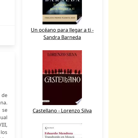
Un océano para llegar a ti -
Sandra Barneda
 de
ina.
 se
Castellano - Lorenzo Silva
cual
III,
 los