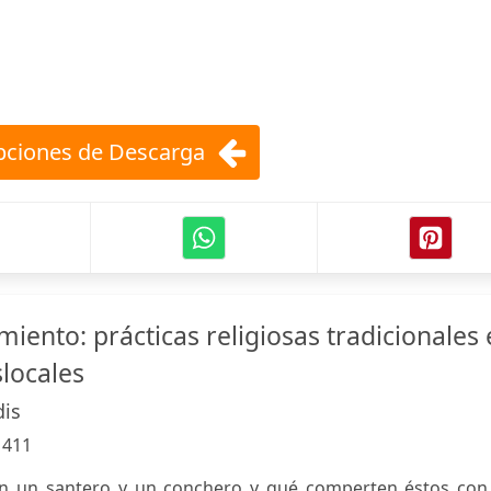
ciones de Descarga
iento: prácticas religiosas tradicionales
slocales
dis
:
411
n un santero y un conchero y qué comperten éstos con