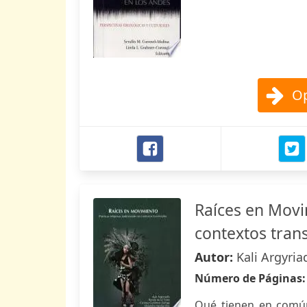
Op
Raíces en Movim
contextos tran
Autor:
Kali Argyria
Número de Páginas
Qué tienen en comú