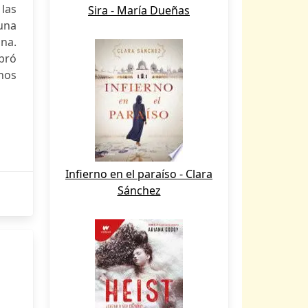
 las
Sira - María Dueñas
 una
na.
bró
chos
Infierno en el paraíso - Clara
Sánchez