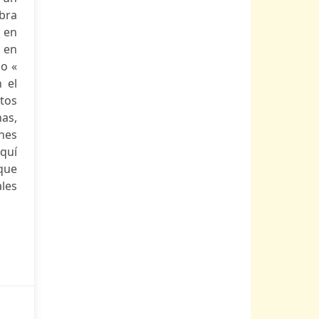
obra
 en
 en
mo «
 el
tos
as,
nes
aquí
que
les