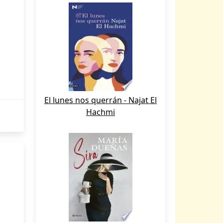
El lunes nos querrán - Najat El
Hachmi