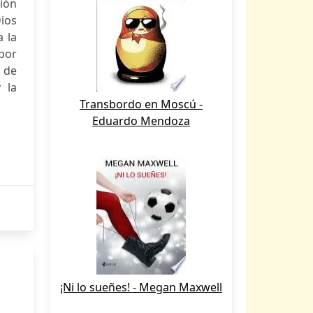
tión
Dios
a la
 por
s de
 la
Transbordo en Moscú -
Eduardo Mendoza
¡Ni lo sueñes! - Megan Maxwell