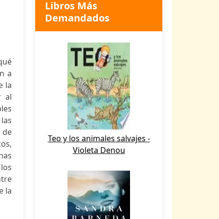
Libros Más
Demandados
 qué
en a
e la
 al
ples
 las
 de
Teo y los animales salvajes -
os,
Violeta Denou
nas
los
tre
e la