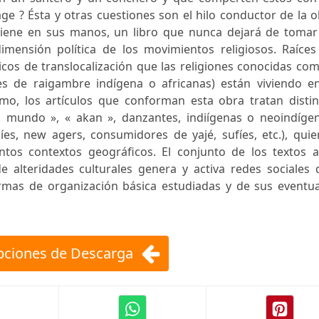
ge ? Ésta y otras cuestiones son el hilo conductor de la 
 tiene en sus manos, un libro que nunca dejará de tomar
dimensión política de los movimientos religiosos. Raíces
cos de translocalización que las religiones conocidas co
nes de raigambre indígena o africanas) están viviendo en
smo, los artículos que conforman esta obra tratan distin
o mundo », « akan », danzantes, indiígenas o neoindígen
es, new agers, consumidores de yajé, sufíes, etc.), quie
tintos contextos geográficos. El conjunto de los textos 
e alteridades culturales genera y activa redes sociales 
ormas de organización básica estudiadas y de sus eventua
ciones de Descarga