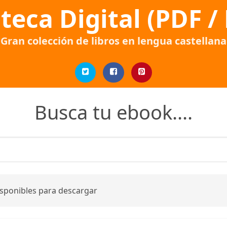
oteca Digital (PDF /
Gran colección de libros en lengua castellana
Busca tu ebook....
isponibles para descargar