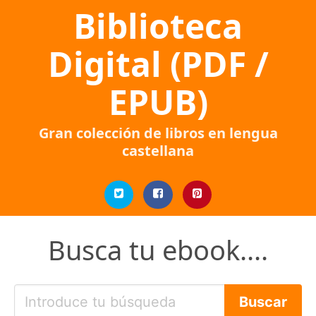
Biblioteca
Digital (PDF /
EPUB)
Gran colección de libros en lengua
castellana
Busca tu ebook....