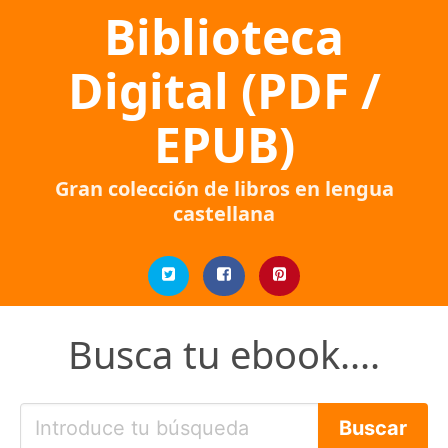
Biblioteca
Digital (PDF /
EPUB)
Gran colección de libros en lengua
castellana
Busca tu ebook....