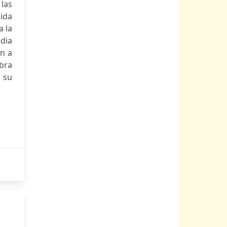
las
dida
a la
dia
an a
obra
 su