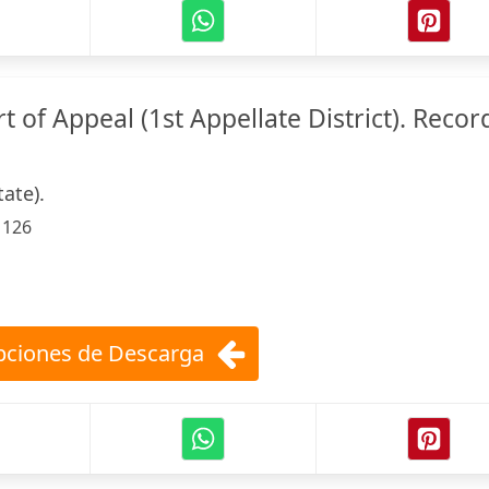
rt of Appeal (1st Appellate District). Recor
tate).
:
126
ciones de Descarga