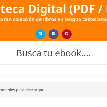
oteca Digital (PDF /
Gran colección de libros en lengua castellana
Busca tu ebook....
sponibles para descargar