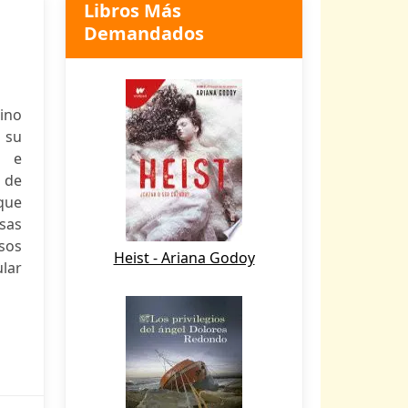
Libros Más
Demandados
mino
 su
s e
 de
que
rsas
rsos
Heist - Ariana Godoy
lar