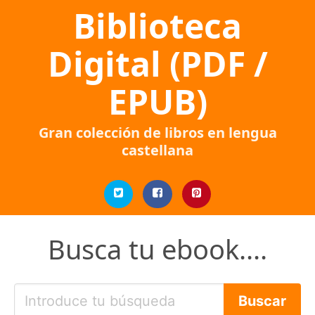
Biblioteca
Digital (PDF /
EPUB)
Gran colección de libros en lengua
castellana
Busca tu ebook....