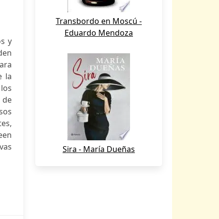
Transbordo en Moscú -
Eduardo Mendoza
os y
den
ara
e la
 los
o de
sos
es,
een
vas
Sira - María Dueñas