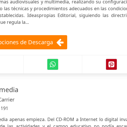
emas audiovisuales y multimedia, realizando su configurac
ndo las técnicas y procedimientos adecuados en las condici
ablecidas. Ideaspropias Editorial, siguiendo las directr
e regula la...
ciones de Descarga
imedia
Carrier
:
191
edia apenas empieza. Del CD-ROM a Internet lo digital in
de las actividades y el campo educativo no podía escap