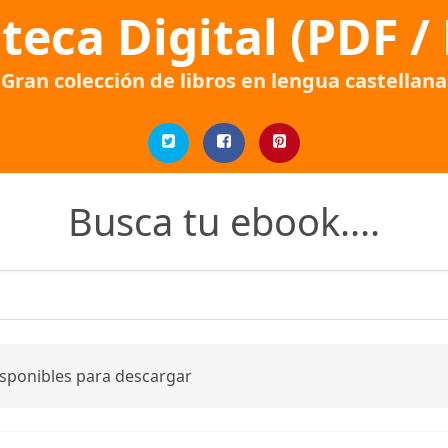
oteca Digital (PDF /
Gran colección de libros en lengua castellana
Busca tu ebook....
isponibles para descargar