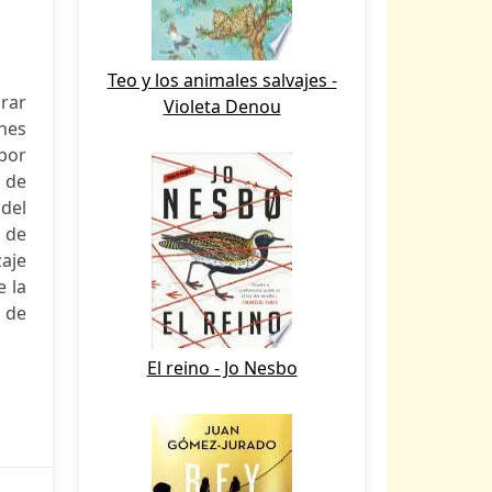
Teo y los animales salvajes -
rar
Violeta Denou
unes
por
 de
 del
 de
zaje
e la
o de
El reino - Jo Nesbo