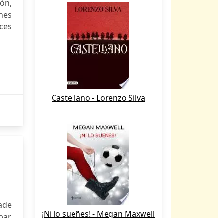
ión,
ones
ices
Castellano - Lorenzo Silva
vade
¡Ni lo sueñes! - Megan Maxwell
ar.