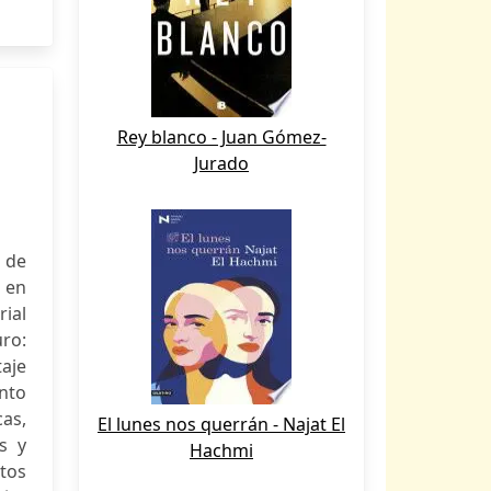
Rey blanco - Juan Gómez-
Jurado
 de
 en
rial
uro:
taje
nto
as,
El lunes nos querrán - Najat El
s y
Hachmi
ntos