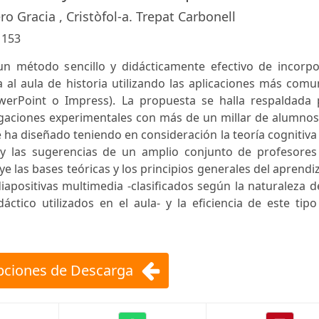
ero Gracia , Cristòfol-a. Trepat Carbonell
:
153
un método sencillo y didácticamente efectivo de incorpo
a al aula de historia utilizando las aplicaciones más com
werPoint o Impress). La propuesta se halla respaldada 
igaciones experimentales con más de un millar de alumnos
 ha diseñado teniendo en consideración la teoría cognitiva
 y las sugerencias de un amplio conjunto de profesores
ye las bases teóricas y los principios generales del aprendi
apositivas multimedia -clasificados según la naturaleza d
áctico utilizados en el aula- y la eficiencia de este tip
ciones de Descarga