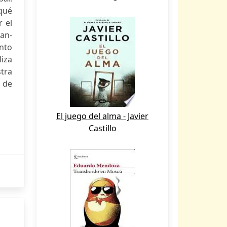
qué
 el
an-
nto
iza
tra
s de
El juego del alma - Javier
Castillo