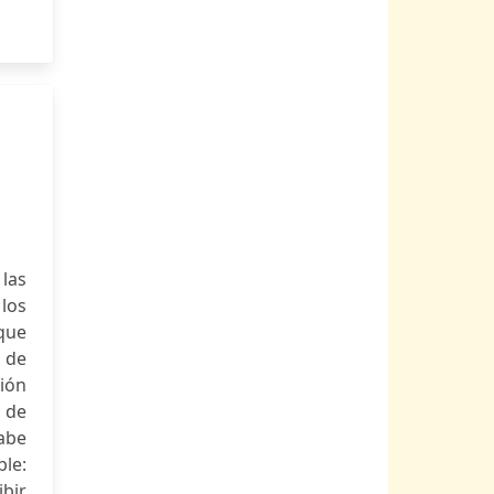
las
los
 que
 de
ión
o de
abe
le:
ibir