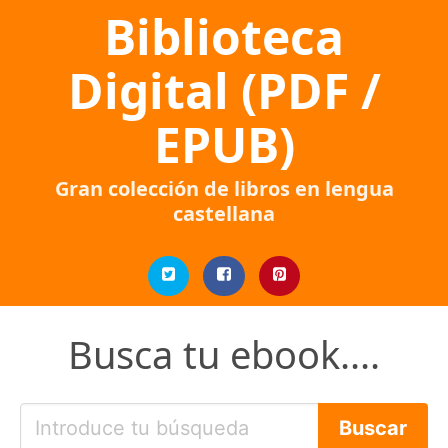
Biblioteca
Digital (PDF /
EPUB)
Gran colección de libros en lengua
castellana
Busca tu ebook....