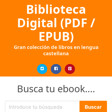
Biblioteca
Digital (PDF /
EPUB)
Gran colección de libros en lengua
castellana
Busca tu ebook....