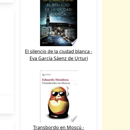
El silencio de la ciudad blanca -
Eva García Sáenz de Urturi
Transbordo en Moscú -