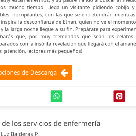
athy están enfermos, y su padre ha ido a buscar al médic
os mucho tiempo. Llega un visitante pidiendo cobijo y 
ibles, horripilantes, con las que se entretendrán mientra
 inspira la desconfianza de Ethan, quien no ve el moment
y la larga noche llegue a su fin. Prepárate para experime
obarás que, por muy tremendos que sean los relatos 
parados con la insólita revelación que llegará con el aman
o: ¡atención, lectores más pequeños!
ciones de Descarga
 de los servicios de enfermería
Luz Balderas P.