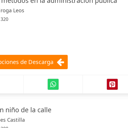
 métodos en la administración pública
iroga Leos
:
320
ciones de Descarga
 niño de la calle
es Castilla