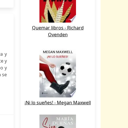
Quemar libros - Richard
Ovenden
va y
te y
do y
a se
¡Ni lo sueñes! - Megan Maxwell