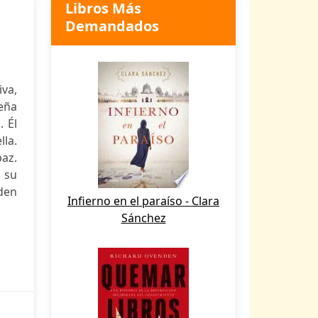
Libros Más
Demandados
iva,
ueña
. Él
lla.
paz.
n su
eden
Infierno en el paraíso - Clara
Sánchez