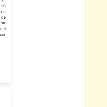
o...
les
s no
o de
ntar
del
ecer