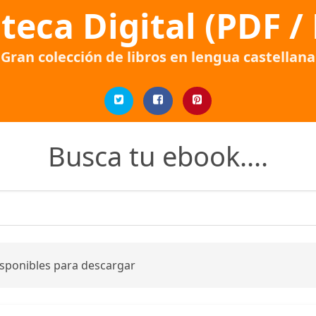
oteca Digital (PDF /
Gran colección de libros en lengua castellana
Busca tu ebook....
isponibles para descargar