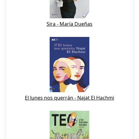
Sira - María Dueñas
El lunes nos querrán - Najat El Hachmi