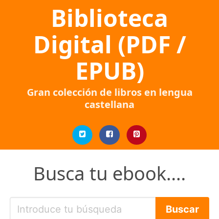
Biblioteca
Digital (PDF /
EPUB)
Gran colección de libros en lengua
castellana
Busca tu ebook....