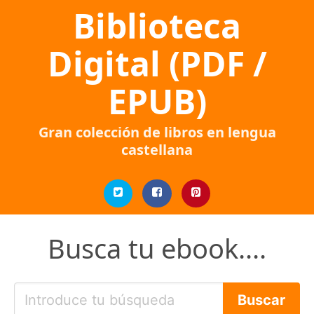
Biblioteca
Digital (PDF /
EPUB)
Gran colección de libros en lengua
castellana
Busca tu ebook....